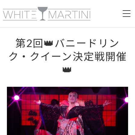
HOME
第2回👑バニードリン
ABOUT
ク・クイーン決定戦開催
CAFE＆BAR
👑
LIVE
VIDEO
RECRUIT